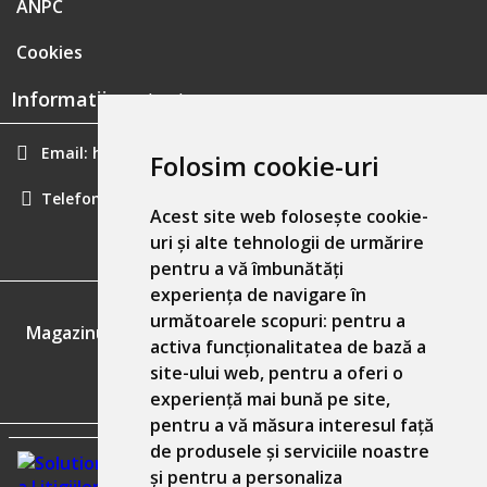
ANPC
Cookies
Informatii contact:
Email:
hainecomode@gmail.com
Folosim cookie-uri
Telefon:
0757461160
Acest site web folosește cookie-
uri și alte tehnologii de urmărire
pentru a vă îmbunătăți
experiența de navigare în
GDPR
următoarele scopuri:
pentru a
Magazinul nostru respecta 100% prevederile GDPR.
activa funcționalitatea de bază a
site-ului web
,
pentru a oferi o
Informatiile mele personale
experiență mai bună pe site
,
pentru a vă măsura interesul față
de produsele și serviciile noastre
și pentru a personaliza