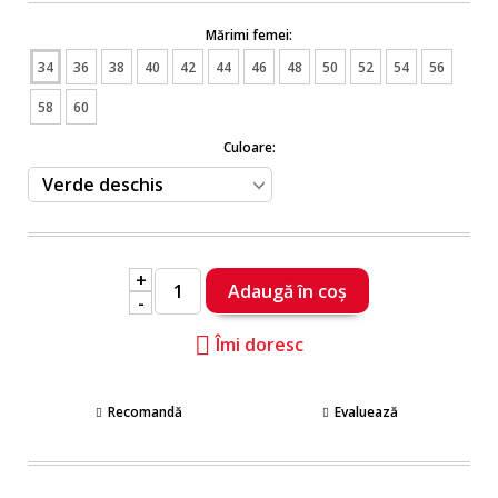
Mărimi femei:
34
36
38
40
42
44
46
48
50
52
54
56
58
60
Culoare:
+
-
Îmi doresc
Recomandă
Evaluează