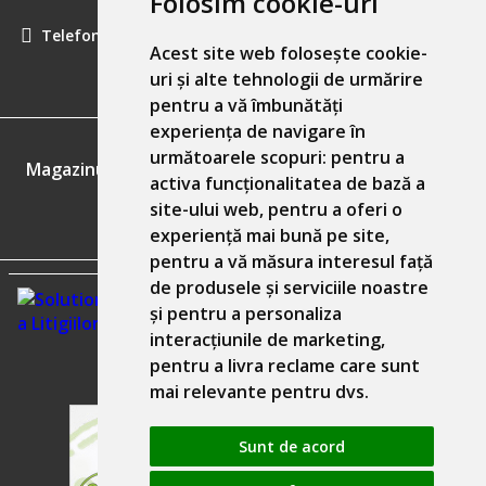
Folosim cookie-uri
Telefon:
0757461160
Acest site web folosește cookie-
uri și alte tehnologii de urmărire
pentru a vă îmbunătăți
experiența de navigare în
GDPR
următoarele scopuri:
pentru a
Magazinul nostru respecta 100% prevederile GDPR.
activa funcționalitatea de bază a
site-ului web
,
pentru a oferi o
Informatiile mele personale
experiență mai bună pe site
,
pentru a vă măsura interesul față
de produsele și serviciile noastre
și pentru a personaliza
interacțiunile de marketing
,
pentru a livra reclame care sunt
mai relevante pentru dvs
.
Sunt de acord