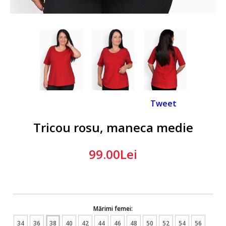
Tweet
Tricou rosu, maneca medie
99.00Lei
Mărimi femei:
34
36
38
40
42
44
46
48
50
52
54
56