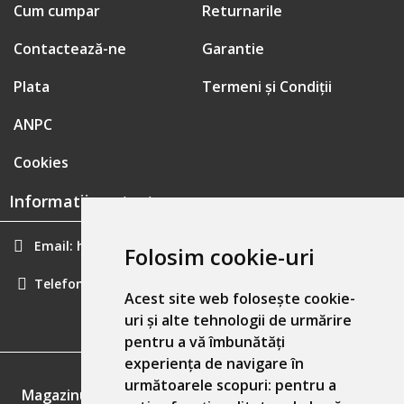
Cum cumpar
Returnarile
Contactează-ne
Garantie
Plata
Termeni și Condiții
ANPC
Cookies
Informatii contact:
Email:
hainecomode@gmail.com
Folosim cookie-uri
Telefon:
0757461160
Acest site web folosește cookie-
uri și alte tehnologii de urmărire
pentru a vă îmbunătăți
experiența de navigare în
GDPR
următoarele scopuri:
pentru a
Magazinul nostru respecta 100% prevederile GDPR.