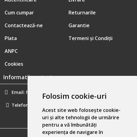
Cum cumpar
Returnarile
Contactează-ne
Garantie
Plata
Termeni și Condiții
ANPC
Cookies
Informatii contact:
Email:
hainecomode@gmail.com
Folosim cookie-uri
Telefon:
0757461160
Acest site web folosește cookie-
uri și alte tehnologii de urmărire
pentru a vă îmbunătăți
experiența de navigare în
GDPR