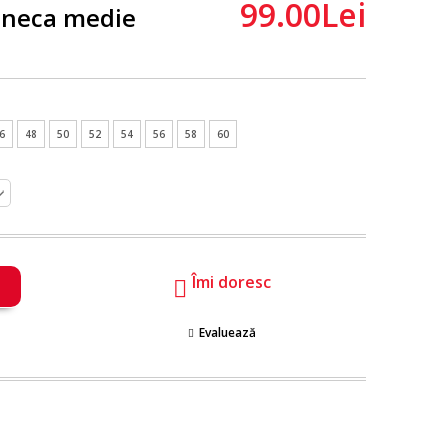
99.00Lei
aneca medie
6
48
50
52
54
56
58
60
Îmi doresc
Evaluează