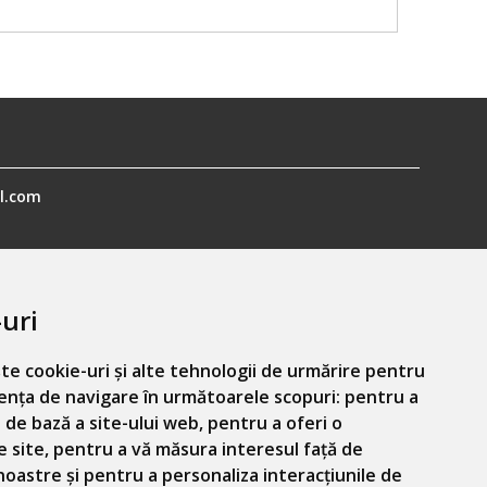
l.com
uri
te cookie-uri și alte tehnologii de urmărire pentru
ența de navigare în următoarele scopuri:
pentru a
Informatiile mele personale
 de bază a site-ului web
,
pentru a oferi o
e site
,
pentru a vă măsura interesul față de
 noastre și pentru a personaliza interacțiunile de