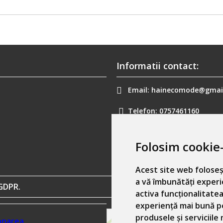
Informatii contact:
Email:
hainecomode@gmai
Telefon:
0757461160
Folosim cookie-
Acest site web foloseș
a vă îmbunătăți experi
GDPR.
activa funcționalitatea
experiență mai bună p
produsele și serviciile