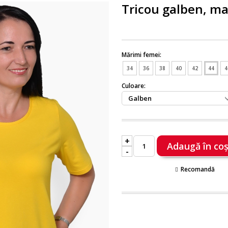
Tricou galben, m
Mărimi femei:
34
36
38
40
42
44
4
Culoare:
+
-
Recomandă