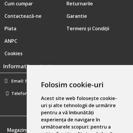
Cum cumpar
Returnarile
Contactează-ne
Garantie
Plata
Termeni și Condiții
ANPC
Cookies
Informatii contact:
Email:
hainecomode@gmail.com
Folosim cookie-uri
Telefon:
0757461160
Acest site web folosește cookie-
uri și alte tehnologii de urmărire
pentru a vă îmbunătăți
experiența de navigare în
GDPR
următoarele scopuri:
pentru a
Magazinul nostru respecta 100% prevederile GDPR.