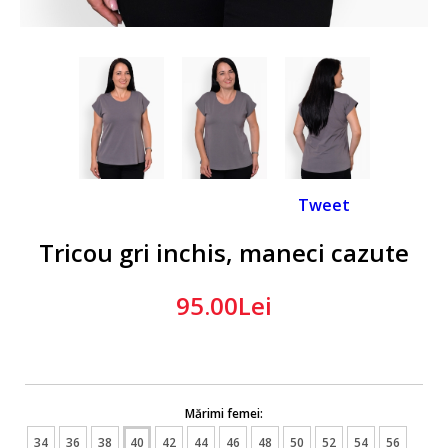
Tweet
Tricou gri inchis, maneci cazute
95.00Lei
Mărimi femei:
34
36
38
40
42
44
46
48
50
52
54
56