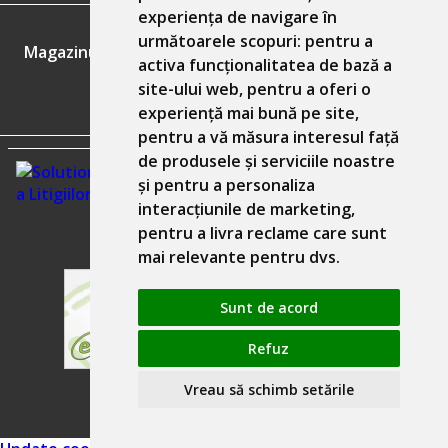
experiența de navigare în
GDPR
următoarele scopuri:
pentru a
Magazinul nostru respecta 100% prevederile GDPR.
activa funcționalitatea de bază a
site-ului web
,
pentru a oferi o
Informatiile mele personale
experiență mai bună pe site
,
pentru a vă măsura interesul față
de produsele și serviciile noastre
și pentru a personaliza
interacțiunile de marketing
,
pentru a livra reclame care sunt
mai relevante pentru dvs
.
Sunt de acord
Refuz
Solutie comert electronic Seliton
Vreau să schimb setările