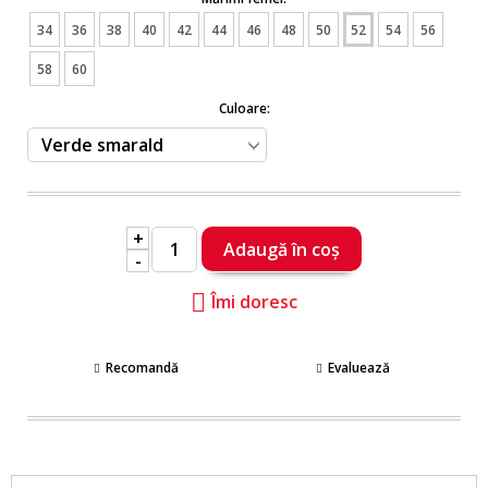
34
36
38
40
42
44
46
48
50
52
54
56
58
60
Culoare:
+
-
Îmi doresc
Recomandă
Evaluează