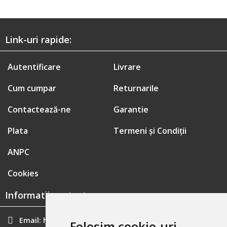
Link-uri rapide:
Autentificare
Livrare
Cum cumpar
Returnarile
Contactează-ne
Garantie
Plata
Termeni și Condiții
ANPC
Cookies
Informatii contact:
Email:
hainecomode@gmail.com
Folosim cookie-uri