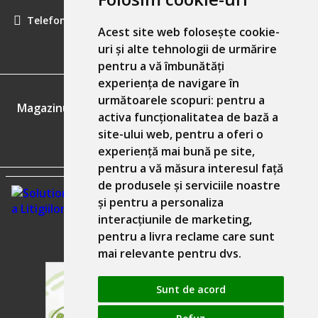
Telefon:
0757461160
Acest site web folosește cookie-
uri și alte tehnologii de urmărire
pentru a vă îmbunătăți
experiența de navigare în
GDPR
următoarele scopuri:
pentru a
Magazinul nostru respecta 100% prevederile GDPR.
activa funcționalitatea de bază a
site-ului web
,
pentru a oferi o
Informatiile mele personale
experiență mai bună pe site
,
pentru a vă măsura interesul față
de produsele și serviciile noastre
și pentru a personaliza
interacțiunile de marketing
,
pentru a livra reclame care sunt
mai relevante pentru dvs
.
Sunt de acord