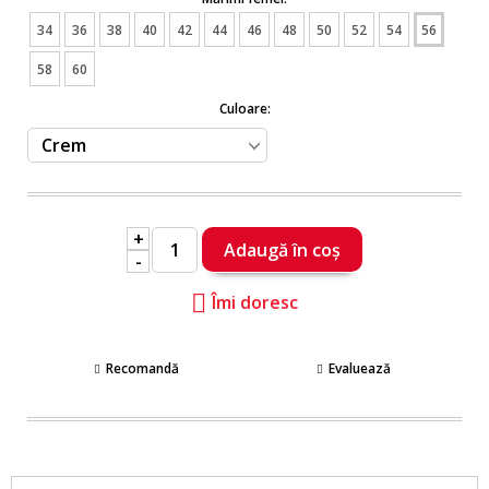
34
36
38
40
42
44
46
48
50
52
54
56
58
60
Culoare:
+
-
Îmi doresc
Recomandă
Evaluează