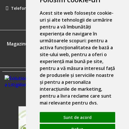
Telefon:
0757461160
Acest site web folosește cookie-
uri și alte tehnologii de urmărire
pentru a vă îmbunătăți
experiența de navigare în
GDPR
următoarele scopuri:
pentru a
Magazinul nostru respecta 100% prevederile GDPR.
activa funcționalitatea de bază a
site-ului web
,
pentru a oferi o
Informatiile mele personale
experiență mai bună pe site
,
pentru a vă măsura interesul față
de produsele și serviciile noastre
și pentru a personaliza
interacțiunile de marketing
,
pentru a livra reclame care sunt
mai relevante pentru dvs
.
Sunt de acord