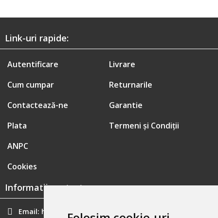
Link-uri rapide:
Autentificare
Livrare
Cum cumpar
Returnarile
Contactează-ne
Garantie
Plata
Termeni și Condiții
ANPC
Cookies
Informatii contact:
Email:
hainecomode@gmail.com
Folosim cookie-uri