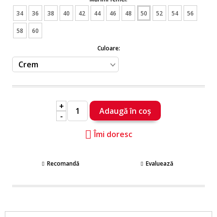
34
36
38
40
42
44
46
48
50
52
54
56
58
60
Culoare:
+
-
Îmi doresc
Recomandă
Evaluează