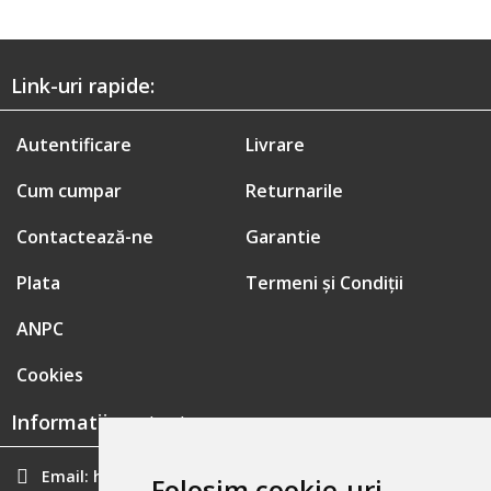
Link-uri rapide:
Autentificare
Livrare
Cum cumpar
Returnarile
Contactează-ne
Garantie
Plata
Termeni și Condiții
ANPC
Cookies
Informatii contact:
Email:
hainecomode@gmail.com
Folosim cookie-uri