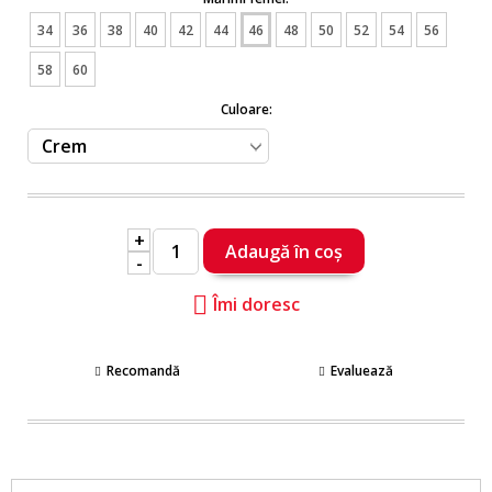
34
36
38
40
42
44
46
48
50
52
54
56
58
60
Culoare:
+
-
Îmi doresc
Recomandă
Evaluează