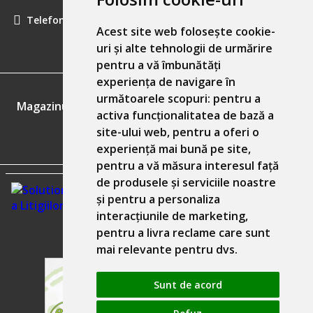
Telefon:
0757461160
Acest site web folosește cookie-
uri și alte tehnologii de urmărire
pentru a vă îmbunătăți
experiența de navigare în
GDPR
următoarele scopuri:
pentru a
Magazinul nostru respecta 100% prevederile GDPR.
activa funcționalitatea de bază a
site-ului web
,
pentru a oferi o
Informatiile mele personale
experiență mai bună pe site
,
pentru a vă măsura interesul față
de produsele și serviciile noastre
și pentru a personaliza
interacțiunile de marketing
,
pentru a livra reclame care sunt
mai relevante pentru dvs
.
Sunt de acord