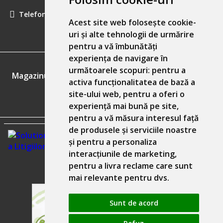
Telefon:
0757461160
Acest site web folosește cookie-
uri și alte tehnologii de urmărire
pentru a vă îmbunătăți
experiența de navigare în
GDPR
următoarele scopuri:
pentru a
Magazinul nostru respecta 100% prevederile GDPR.
activa funcționalitatea de bază a
site-ului web
,
pentru a oferi o
Informatiile mele personale
experiență mai bună pe site
,
pentru a vă măsura interesul față
de produsele și serviciile noastre
și pentru a personaliza
interacțiunile de marketing
,
pentru a livra reclame care sunt
mai relevante pentru dvs
.
Sunt de acord