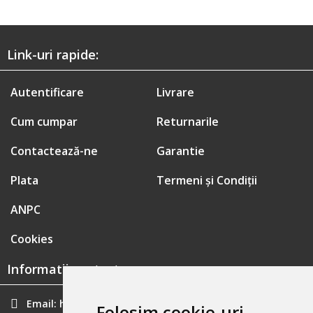
Link-uri rapide:
Autentificare
Livrare
Cum cumpar
Returnarile
Contactează-ne
Garantie
Plata
Termeni și Condiții
ANPC
Cookies
Informatii contact:
Email:
hainecomode@gmail.com
Folosim cookie-uri