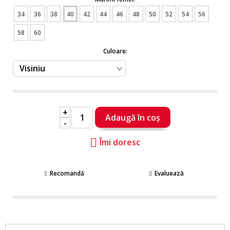
34
36
38
40
42
44
46
48
50
52
54
56
58
60
Culoare:
+
-
Îmi doresc
Recomandă
Evaluează