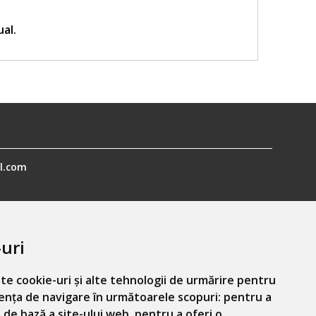
ual.
l.com
uri
te cookie-uri și alte tehnologii de urmărire pentru
ența de navigare în următoarele scopuri:
pentru a
Informatiile mele personale
 de bază a site-ului web
,
pentru a oferi o