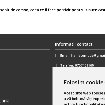
sebit de comod, ceea ce il face potrivit pentru tinute cas
Informatii contact:
Email:
hainecomode@gmai
Telefon:
0757461160
Folosim cookie-
Acest site web foloseș
a vă îmbunătăți experi
GDPR.
activa funcționalitatea