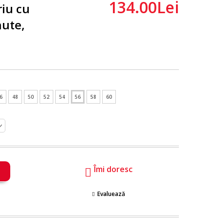
134.00Lei
iu cu
nute,
6
48
50
52
54
56
58
60
Îmi doresc
Evaluează