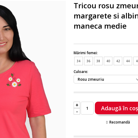
Tricou rosu zmeur
margarete si albi
maneca medie
Mărimi femei:
34
36
38
40
42
44
4
Culoare:
+
-
Recomandă