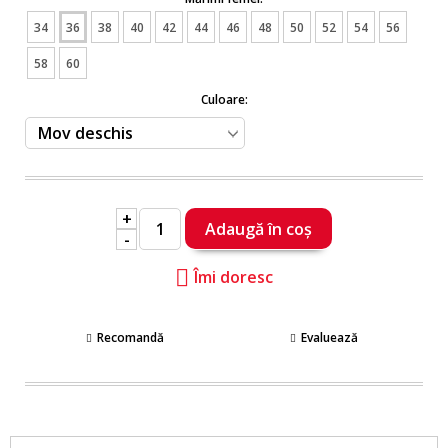
34
36
38
40
42
44
46
48
50
52
54
56
58
60
Culoare:
+
-
Îmi doresc
Recomandă
Evaluează