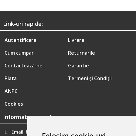
Link-uri rapide:
Autentificare
Livrare
Cum cumpar
Returnarile
Contactează-ne
Garantie
Plata
Termeni și Condiții
ANPC
Cookies
Informatii contact:
Email:
hainecomode@gmail.com
Folosim cookie-uri