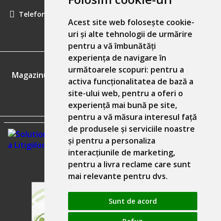
Telefon:
0757461160
Acest site web folosește cookie-
uri și alte tehnologii de urmărire
pentru a vă îmbunătăți
experiența de navigare în
GDPR
următoarele scopuri:
pentru a
Magazinul nostru respecta 100% prevederile GDPR.
activa funcționalitatea de bază a
site-ului web
,
pentru a oferi o
Informatiile mele personale
experiență mai bună pe site
,
pentru a vă măsura interesul față
de produsele și serviciile noastre
și pentru a personaliza
interacțiunile de marketing
,
pentru a livra reclame care sunt
mai relevante pentru dvs
.
Sunt de acord