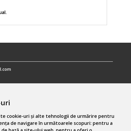
ual.
l.com
uri
te cookie-uri și alte tehnologii de urmărire pentru
ența de navigare în următoarele scopuri:
pentru a
Informatiile mele personale
 de bază a site-ului web
,
pentru a oferi o