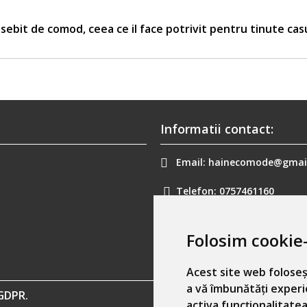
sebit de comod, ceea ce il face potrivit pentru tinute cas
Informatii contact:
Email:
hainecomode@gmai
Telefon:
0757461160
Folosim cookie-
Acest site web foloseș
a vă îmbunătăți experi
GDPR.
activa funcționalitatea