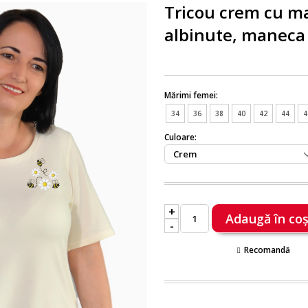
Tricou crem cu ma
albinute, maneca
Mărimi femei:
34
36
38
40
42
44
4
Culoare:
+
-
Recomandă