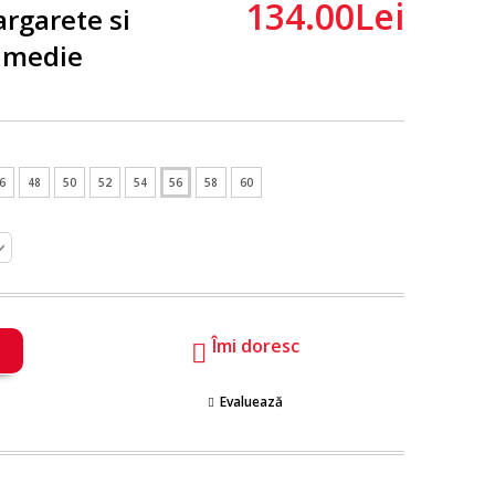
134.00Lei
rgarete si
 medie
6
48
50
52
54
56
58
60
Îmi doresc
Evaluează