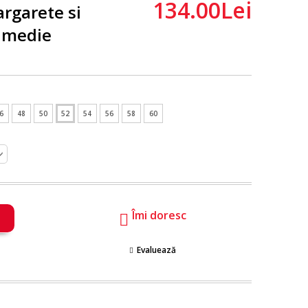
134.00Lei
rgarete si
 medie
6
48
50
52
54
56
58
60
Îmi doresc
Evaluează