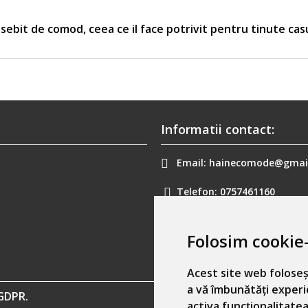
sebit de comod, ceea ce il face potrivit pentru tinute cas
Informatii contact:
Email:
hainecomode@gmai
Telefon:
0757461160
Folosim cookie-
Acest site web foloseș
a vă îmbunătăți experi
GDPR.
activa funcționalitatea