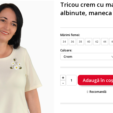
Tricou crem cu ma
albinute, maneca
Mărimi femei:
34
36
38
40
42
44
4
Culoare:
+
-
Recomandă