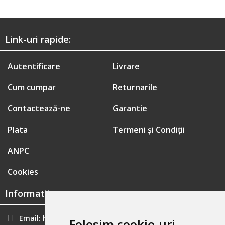
Link-uri rapide:
Autentificare
Livrare
Cum cumpar
Returnarile
Contactează-ne
Garantie
Plata
Termeni și Condiții
ANPC
Cookies
Informatii contact:
Email:
hainecomode@gmail.com
Folosim cookie-uri