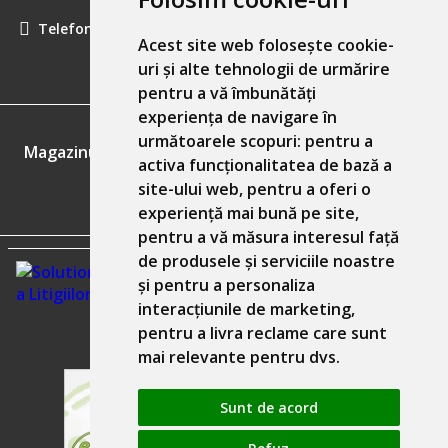
Telefon:
0757461160
Acest site web folosește cookie-
uri și alte tehnologii de urmărire
pentru a vă îmbunătăți
experiența de navigare în
GDPR
următoarele scopuri:
pentru a
Magazinul nostru respecta 100% prevederile GDPR.
activa funcționalitatea de bază a
site-ului web
,
pentru a oferi o
Informatiile mele personale
experiență mai bună pe site
,
pentru a vă măsura interesul față
de produsele și serviciile noastre
și pentru a personaliza
interacțiunile de marketing
,
pentru a livra reclame care sunt
mai relevante pentru dvs
.
Sunt de acord