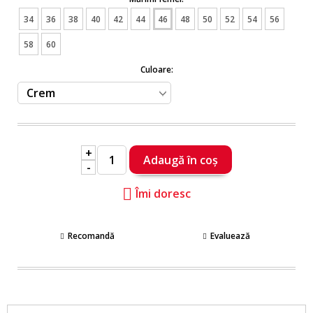
34
36
38
40
42
44
46
48
50
52
54
56
58
60
Culoare:
+
-
Îmi doresc
Recomandă
Evaluează