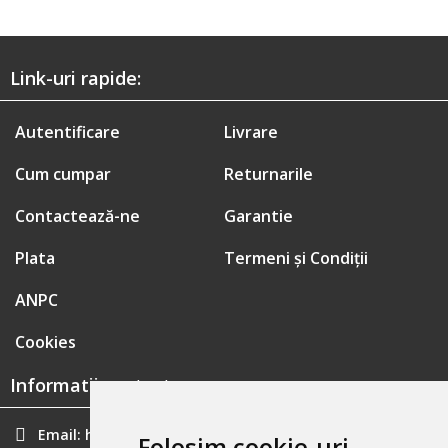
Link-uri rapide:
Autentificare
Livrare
Cum cumpar
Returnarile
Contactează-ne
Garantie
Plata
Termeni și Condiții
ANPC
Cookies
Informatii contact:
Email:
hainecomode@gmail.com
Folosim cookie-uri