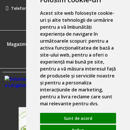
Telefon:
0757461160
Acest site web folosește cookie-
uri și alte tehnologii de urmărire
pentru a vă îmbunătăți
experiența de navigare în
GDPR
următoarele scopuri:
pentru a
Magazinul nostru respecta 100% prevederile GDPR.
activa funcționalitatea de bază a
site-ului web
,
pentru a oferi o
Informatiile mele personale
experiență mai bună pe site
,
pentru a vă măsura interesul față
de produsele și serviciile noastre
și pentru a personaliza
interacțiunile de marketing
,
pentru a livra reclame care sunt
mai relevante pentru dvs
.
Sunt de acord