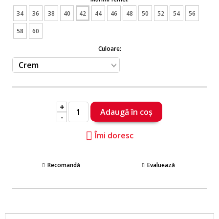
34
36
38
40
42
44
46
48
50
52
54
56
58
60
Culoare:
+
-
Îmi doresc
Recomandă
Evaluează