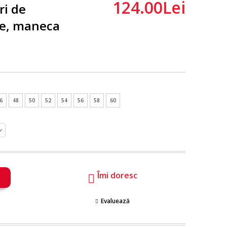
124.00Lei
ri de
te, maneca
6
48
50
52
54
56
58
60
Îmi doresc
Evaluează