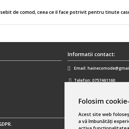
sebit de comod, ceea ce il face potrivit pentru tinute cas
Informatii contact:
Email:
hainecomode@gmai
Telefon:
0757461160
Folosim cookie-
Acest site web foloseș
a vă îmbunătăți experi
GDPR.
activa funcționalitatea