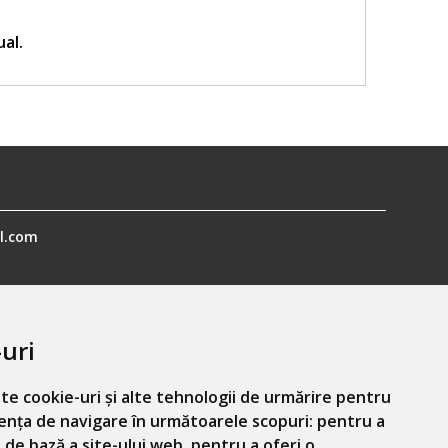
ual.
l.com
uri
te cookie-uri și alte tehnologii de urmărire pentru
ența de navigare în următoarele scopuri:
pentru a
Informatiile mele personale
 de bază a site-ului web
,
pentru a oferi o