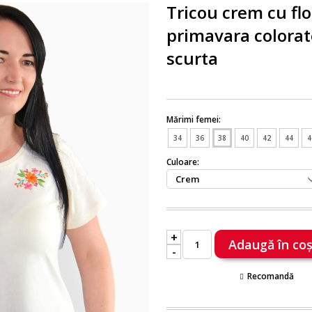
Tricou crem cu flo
primavara colora
scurta
Mărimi femei:
34
36
38
40
42
44
4
Culoare:
+
-
Recomandă