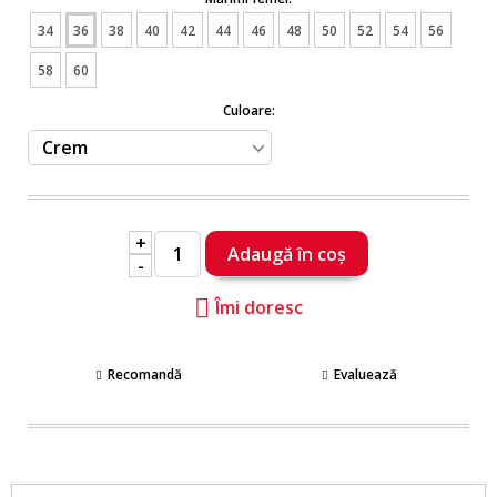
34
36
38
40
42
44
46
48
50
52
54
56
58
60
Culoare:
+
-
Îmi doresc
Recomandă
Evaluează