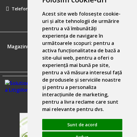
Telefon:
0757461160
Acest site web folosește cookie-
uri și alte tehnologii de urmărire
pentru a vă îmbunătăți
experiența de navigare în
GDPR
următoarele scopuri:
pentru a
Magazinul nostru respecta 100% prevederile GDPR.
activa funcționalitatea de bază a
site-ului web
,
pentru a oferi o
Informatiile mele personale
experiență mai bună pe site
,
pentru a vă măsura interesul față
de produsele și serviciile noastre
și pentru a personaliza
interacțiunile de marketing
,
pentru a livra reclame care sunt
mai relevante pentru dvs
.
Sunt de acord