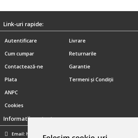
Link-uri rapide:
Autentificare
Livrare
Cum cumpar
Returnarile
Contactează-ne
Garantie
Plata
Termeni și Condiții
ANPC
Cookies
Informatii contact:
Email:
hainecomode@gmail.com
Folosim cookie-uri