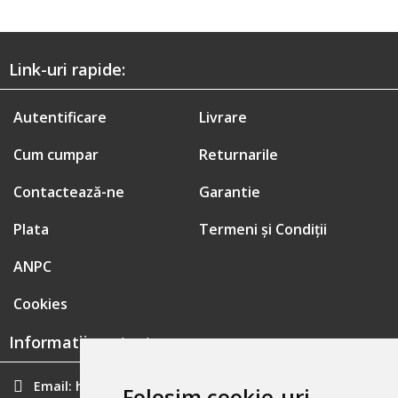
Link-uri rapide:
Autentificare
Livrare
Cum cumpar
Returnarile
Contactează-ne
Garantie
Plata
Termeni și Condiții
ANPC
Cookies
Informatii contact:
Email:
hainecomode@gmail.com
Folosim cookie-uri