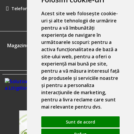
Telefon:
0757461160
Acest site web folosește cookie-
uri și alte tehnologii de urmărire
pentru a vă îmbunătăți
experiența de navigare în
GDPR
următoarele scopuri:
pentru a
Magazinul nostru respecta 100% prevederile GDPR.
activa funcționalitatea de bază a
site-ului web
,
pentru a oferi o
Informatiile mele personale
experiență mai bună pe site
,
pentru a vă măsura interesul față
de produsele și serviciile noastre
și pentru a personaliza
interacțiunile de marketing
,
pentru a livra reclame care sunt
mai relevante pentru dvs
.
Sunt de acord