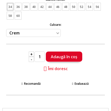
34
36
38
40
42
44
46
48
50
52
54
56
58
60
Culoare:
+
-
Îmi doresc
Recomandă
Evaluează