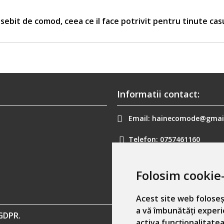
sebit de comod, ceea ce il face potrivit pentru tinute cas
Informatii contact:
Email:
hainecomode@gmai
Telefon:
0757461160
Folosim cookie-
Acest site web foloseș
a vă îmbunătăți experi
GDPR.
activa funcționalitatea