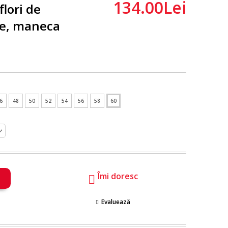
134.00Lei
flori de
te, maneca
6
48
50
52
54
56
58
60
Îmi doresc
Evaluează