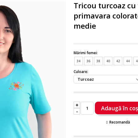
Tricou turcoaz cu 
primavara colora
medie
Mărimi femei:
34
36
38
40
42
44
4
Culoare:
+
-
Recomandă