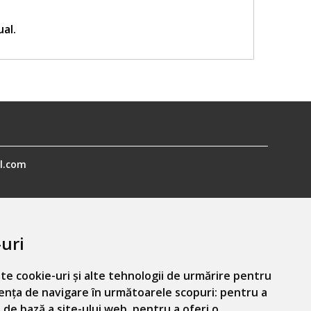
ual.
l.com
uri
te cookie-uri și alte tehnologii de urmărire pentru
ența de navigare în următoarele scopuri:
pentru a
Informatiile mele personale
 de bază a site-ului web
,
pentru a oferi o