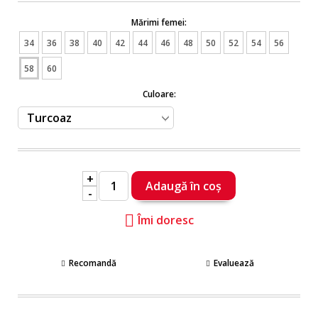
Mărimi femei:
34
36
38
40
42
44
46
48
50
52
54
56
58
60
Culoare:
+
-
Îmi doresc
Recomandă
Evaluează