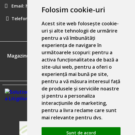
Email:
hainecomode@gmail.com
Folosim cookie-uri
Telefon:
0757461160
Acest site web folosește cookie-
uri și alte tehnologii de urmărire
pentru a vă îmbunătăți
experiența de navigare în
GDPR
următoarele scopuri:
pentru a
Magazinul nostru respecta 100% prevederile GDPR.
activa funcționalitatea de bază a
site-ului web
,
pentru a oferi o
Informatiile mele personale
experiență mai bună pe site
,
pentru a vă măsura interesul față
de produsele și serviciile noastre
și pentru a personaliza
interacțiunile de marketing
,
pentru a livra reclame care sunt
mai relevante pentru dvs
.
Sunt de acord