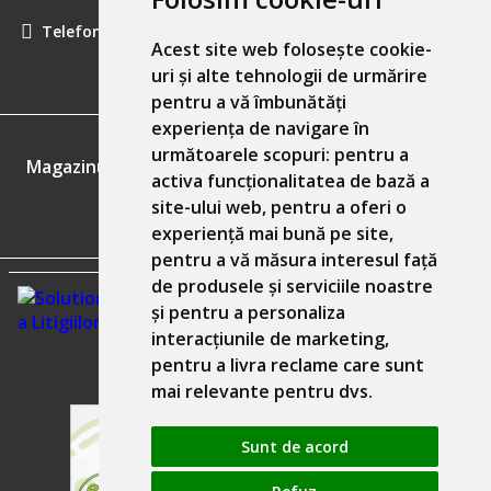
Telefon:
0757461160
Acest site web folosește cookie-
uri și alte tehnologii de urmărire
pentru a vă îmbunătăți
experiența de navigare în
GDPR
următoarele scopuri:
pentru a
Magazinul nostru respecta 100% prevederile GDPR.
activa funcționalitatea de bază a
site-ului web
,
pentru a oferi o
Informatiile mele personale
experiență mai bună pe site
,
pentru a vă măsura interesul față
de produsele și serviciile noastre
și pentru a personaliza
interacțiunile de marketing
,
pentru a livra reclame care sunt
mai relevante pentru dvs
.
Sunt de acord