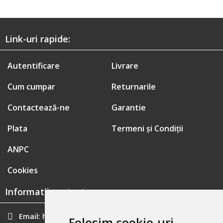
Link-uri rapide:
Autentificare
Livrare
Cum cumpar
Returnarile
Contactează-ne
Garantie
Plata
Termeni și Condiții
ANPC
Cookies
Informatii contact:
Email:
hainecomode@gmail.com
Folosim cookie-uri