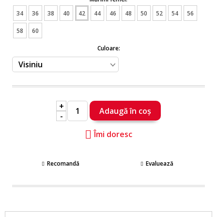
34
36
38
40
42
44
46
48
50
52
54
56
58
60
Culoare:
+
-
Îmi doresc
Recomandă
Evaluează