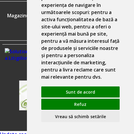
experiența de navigare în
GDPR
următoarele scopuri:
pentru a
Magazinul nostru respecta 100% prevederile GDPR.
activa funcționalitatea de bază a
site-ului web
,
pentru a oferi o
Informatiile mele personale
experiență mai bună pe site
,
pentru a vă măsura interesul față
de produsele și serviciile noastre
și pentru a personaliza
interacțiunile de marketing
,
pentru a livra reclame care sunt
mai relevante pentru dvs
.
Sunt de acord
Refuz
Solutie comert electronic Seliton
Vreau să schimb setările