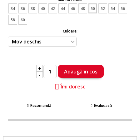
34
36
38
40
42
44
46
48
50
52
54
56
58
60
Culoare:
+
-
Îmi doresc
Recomandă
Evaluează