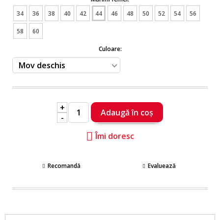
34
36
38
40
42
44
46
48
50
52
54
56
58
60
Culoare:
+
-
Îmi doresc
Recomandă
Evaluează