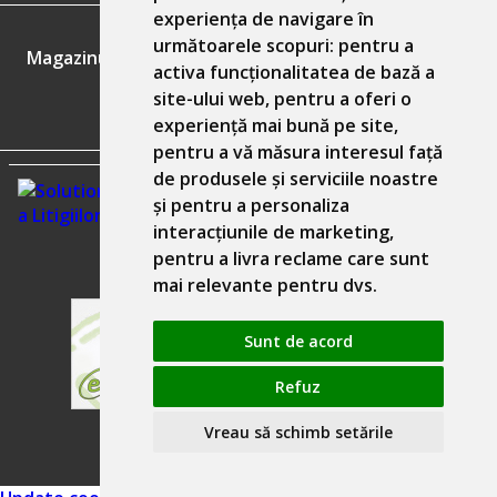
experiența de navigare în
GDPR
următoarele scopuri:
pentru a
Magazinul nostru respecta 100% prevederile GDPR.
activa funcționalitatea de bază a
site-ului web
,
pentru a oferi o
Informatiile mele personale
experiență mai bună pe site
,
pentru a vă măsura interesul față
de produsele și serviciile noastre
și pentru a personaliza
interacțiunile de marketing
,
pentru a livra reclame care sunt
mai relevante pentru dvs
.
Sunt de acord
Refuz
Solutie comert electronic Seliton
Vreau să schimb setările