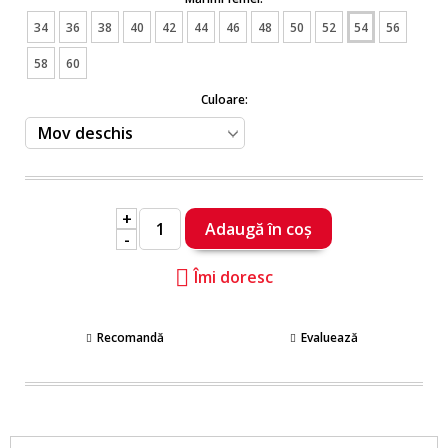
34
36
38
40
42
44
46
48
50
52
54
56
58
60
Culoare:
+
-
Îmi doresc
Recomandă
Evaluează