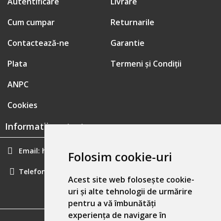
Autentificare
Livrare
Cum cumpar
Returnarile
Contactează-ne
Garantie
Plata
Termeni și Condiții
ANPC
Cookies
Informatii contact:
Email:
hainecomode@gmail.com
Folosim cookie-uri
Telefon:
0757461160
Acest site web folosește cookie-
uri și alte tehnologii de urmărire
pentru a vă îmbunătăți
experiența de navigare în
GDPR