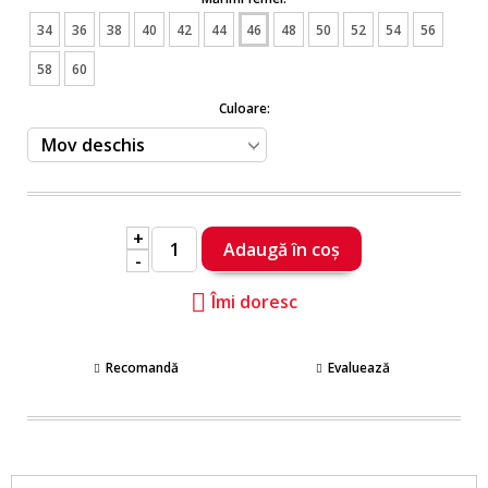
34
36
38
40
42
44
46
48
50
52
54
56
58
60
Culoare:
+
-
Îmi doresc
Recomandă
Evaluează