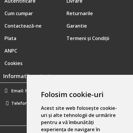
Autentificare
Livrare
Cum cumpar
Returnarile
Contactează-ne
Garantie
Plata
Termeni și Condiții
ANPC
Cookies
Informatii contact:
Email:
hainecomode@gmail.com
Folosim cookie-uri
Telefon:
0757461160
Acest site web folosește cookie-
uri și alte tehnologii de urmărire
pentru a vă îmbunătăți
experiența de navigare în
GDPR