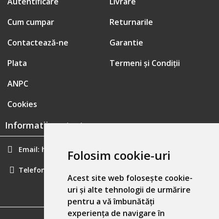
Autentificare
Livrare
Cum cumpar
Returnarile
Contactează-ne
Garantie
Plata
Termeni și Condiții
ANPC
Cookies
Informatii contact:
Email:
hainecomode@gmail.com
Folosim cookie-uri
Telefon:
0757461160
Acest site web folosește cookie-
uri și alte tehnologii de urmărire
pentru a vă îmbunătăți
experiența de navigare în
GDPR