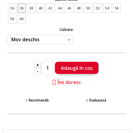
34
36
38
40
42
44
46
48
50
52
54
56
58
60
Culoare:
+
-
Îmi doresc
Recomandă
Evaluează