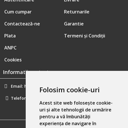
Cum cumpar
Returnarile
Contactează-ne
Garantie
Plata
Termeni și Condiții
ANPC
Cookies
Informatii contact:
Email:
hainecomode@gmail.com
Folosim cookie-uri
Telefon:
0757461160
Acest site web folosește cookie-
uri și alte tehnologii de urmărire
pentru a vă îmbunătăți
experiența de navigare în
GDPR