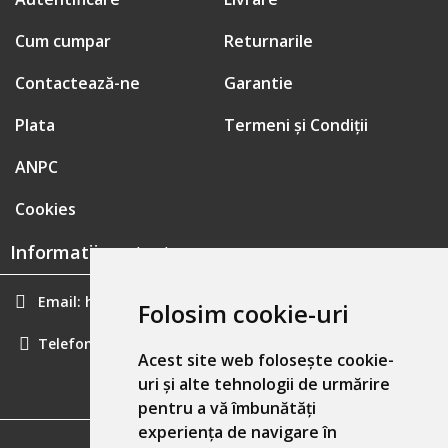
Cum cumpar
Returnarile
Contactează-ne
Garantie
Plata
Termeni și Condiții
ANPC
Cookies
Informatii contact:
Email:
hainecomode@gmail.com
Folosim cookie-uri
Telefon:
0757461160
Acest site web folosește cookie-
uri și alte tehnologii de urmărire
pentru a vă îmbunătăți
experiența de navigare în
GDPR