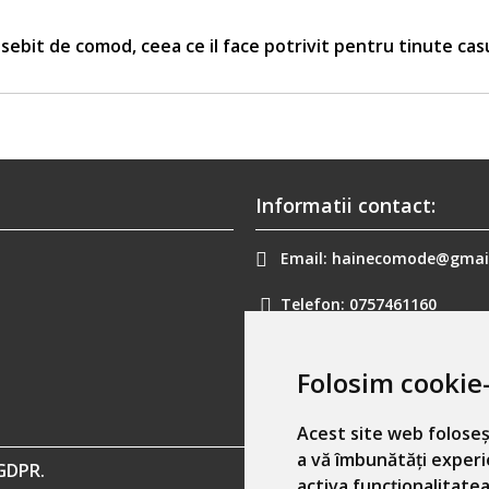
sebit de comod, ceea ce il face potrivit pentru tinute cas
Informatii contact:
Email:
hainecomode@gmai
Telefon:
0757461160
Folosim cookie-
Acest site web foloseș
a vă îmbunătăți experi
GDPR.
activa funcționalitatea