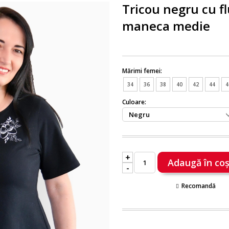
Tricou negru cu fl
maneca medie
Mărimi femei:
34
36
38
40
42
44
4
Culoare:
+
-
Recomandă