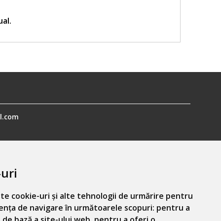
ual.
l.com
uri
te cookie-uri și alte tehnologii de urmărire pentru
ența de navigare în următoarele scopuri:
pentru a
Informatiile mele personale
 de bază a site-ului web
,
pentru a oferi o