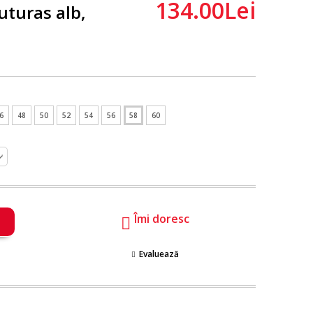
134.00Lei
uturas alb,
6
48
50
52
54
56
58
60
Îmi doresc
Evaluează