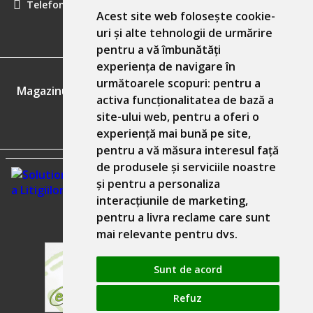
Telefon:
0757461160
Acest site web folosește cookie-
uri și alte tehnologii de urmărire
pentru a vă îmbunătăți
experiența de navigare în
GDPR
următoarele scopuri:
pentru a
Magazinul nostru respecta 100% prevederile GDPR.
activa funcționalitatea de bază a
site-ului web
,
pentru a oferi o
Informatiile mele personale
experiență mai bună pe site
,
pentru a vă măsura interesul față
de produsele și serviciile noastre
și pentru a personaliza
interacțiunile de marketing
,
pentru a livra reclame care sunt
mai relevante pentru dvs
.
Sunt de acord
Refuz