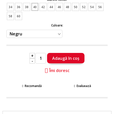
34
36
38
40
42
44
46
48
50
52
54
56
58
60
Culoare:
+
-
Îmi doresc
Recomandă
Evaluează