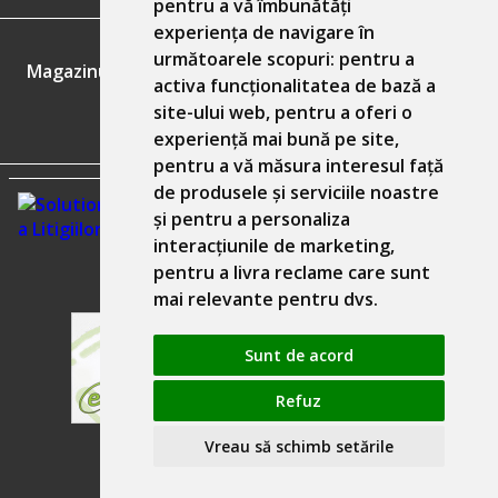
pentru a vă îmbunătăți
experiența de navigare în
GDPR
următoarele scopuri:
pentru a
Magazinul nostru respecta 100% prevederile GDPR.
activa funcționalitatea de bază a
site-ului web
,
pentru a oferi o
Informatiile mele personale
experiență mai bună pe site
,
pentru a vă măsura interesul față
de produsele și serviciile noastre
și pentru a personaliza
interacțiunile de marketing
,
pentru a livra reclame care sunt
mai relevante pentru dvs
.
Sunt de acord
Refuz
Solutie comert electronic Seliton
Vreau să schimb setările