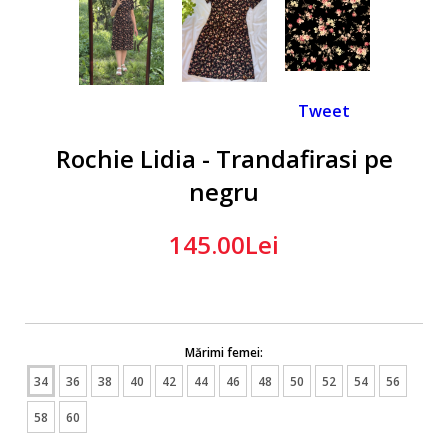
Tweet
Rochie Lidia - Trandafirasi pe
negru
145.00Lei
Mărimi femei:
34
36
38
40
42
44
46
48
50
52
54
56
58
60