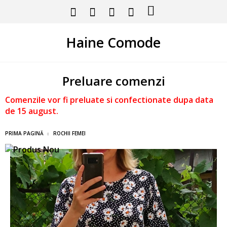
Haine Comode
Preluare comenzi
Comenzile vor fi preluate si confectionate dupa data
de 15 august.
PRIMA PAGINĂ
ROCHII FEMEI