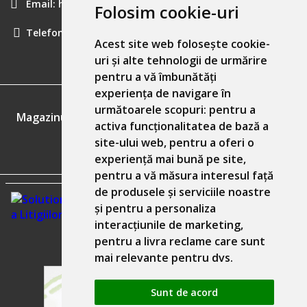
Email:
hainecomode@gmail.com
Folosim cookie-uri
Telefon:
0757461160
Acest site web folosește cookie-
uri și alte tehnologii de urmărire
pentru a vă îmbunătăți
experiența de navigare în
GDPR
următoarele scopuri:
pentru a
Magazinul nostru respecta 100% prevederile GDPR.
activa funcționalitatea de bază a
site-ului web
,
pentru a oferi o
Informatiile mele personale
experiență mai bună pe site
,
pentru a vă măsura interesul față
de produsele și serviciile noastre
și pentru a personaliza
interacțiunile de marketing
,
pentru a livra reclame care sunt
mai relevante pentru dvs
.
Sunt de acord