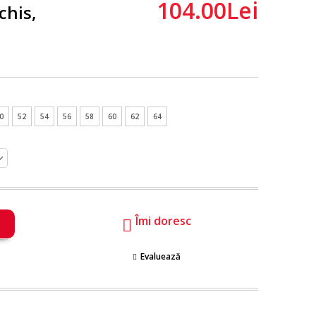
104.00Lei
chis,
0
52
54
56
58
60
62
64
Îmi doresc
Evaluează