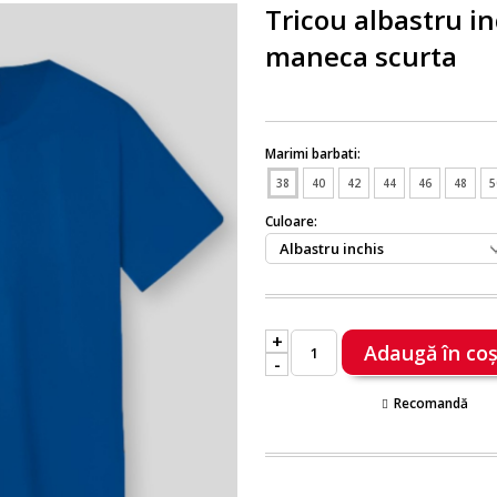
Tricou albastru in
maneca scurta
Marimi barbati:
38
40
42
44
46
48
5
Culoare:
+
-
Recomandă