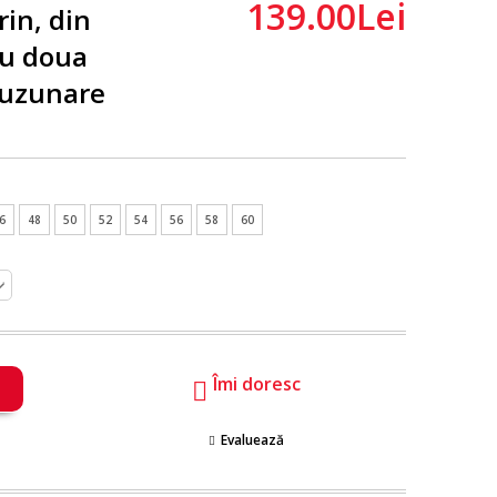
139.00Lei
in, din
cu doua
buzunare
6
48
50
52
54
56
58
60
Îmi doresc
Evaluează