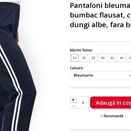
Pantaloni bleumar
bumbac flausat, 
dungi albe, fara 
Mărimi femei:
34
36
38
40
42
44
4
Culoare:
+
-
Recomandă