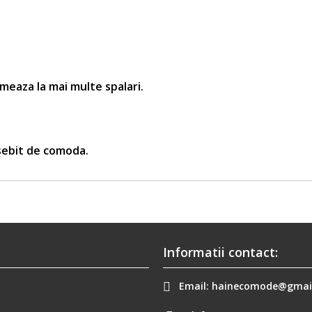
rmeaza la mai multe spalari.
osebit de comoda.
Informatii contact:
Email:
hainecomode@gmai