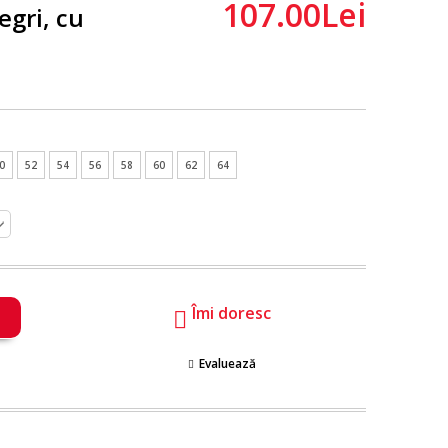
107.00Lei
egri, cu
0
52
54
56
58
60
62
64
Îmi doresc
Evaluează