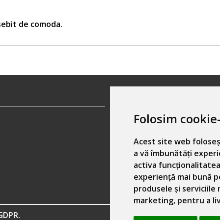
osebit de comoda.
Informatii contact:
Folosim cookie-
Email:
hainecomode@gmai
Telefon:
0757461160
Acest site web foloseș
a vă îmbunătăți experi
activa funcționalitatea
experiență mai bună p
produsele și serviciile
marketing
,
pentru a l
GDPR.