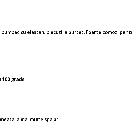
n bumbac cu elastan, placuti la purtat.
Foarte comozi pentr
u 100 grade
rmeaza la mai multe spalari.