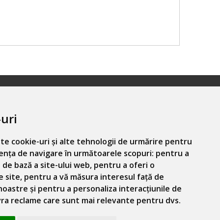
uri
l.com
te cookie-uri și alte tehnologii de urmărire pentru
ența de navigare în următoarele scopuri:
pentru a
 de bază a site-ului web
,
pentru a oferi o
e site
,
pentru a vă măsura interesul față de
 noastre și pentru a personaliza interacțiunile de
ivra reclame care sunt mai relevante pentru dvs
.
Informatiile mele personale