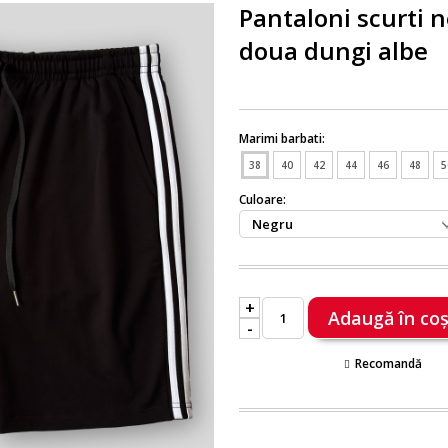
Pantaloni scurti n
doua dungi albe
Marimi barbati:
38
40
42
44
46
48
5
Culoare:
+
-
Recomandă