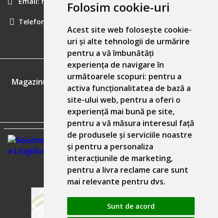
Email:
hainecomode@gmail.com
Folosim cookie-uri
Telefon:
0757461160
Acest site web folosește cookie-
uri și alte tehnologii de urmărire
pentru a vă îmbunătăți
experiența de navigare în
GDPR
următoarele scopuri:
pentru a
Magazinul nostru respecta 100% prevederile GDPR.
activa funcționalitatea de bază a
site-ului web
,
pentru a oferi o
Informatiile mele personale
experiență mai bună pe site
,
pentru a vă măsura interesul față
de produsele și serviciile noastre
și pentru a personaliza
interacțiunile de marketing
,
pentru a livra reclame care sunt
mai relevante pentru dvs
.
Sunt de acord