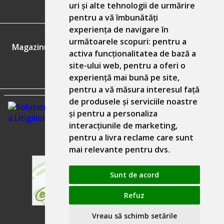
uri și alte tehnologii de urmărire
pentru a vă îmbunătăți
experiența de navigare în
GDPR
următoarele scopuri:
pentru a
Magazinul nostru respecta 100% prevederile GDPR.
activa funcționalitatea de bază a
site-ului web
,
pentru a oferi o
Informatiile mele personale
experiență mai bună pe site
,
pentru a vă măsura interesul față
de produsele și serviciile noastre
și pentru a personaliza
interacțiunile de marketing
,
pentru a livra reclame care sunt
mai relevante pentru dvs
.
Sunt de acord
Refuz
Solutie comert electronic Seliton
Vreau să schimb setările