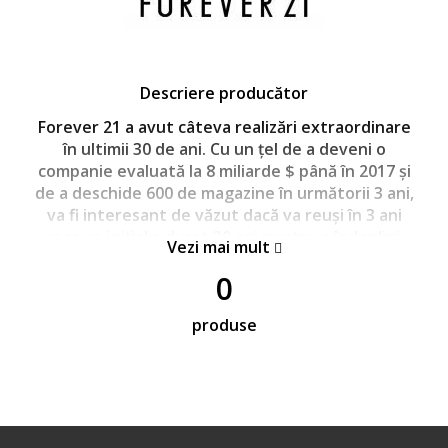
Descriere producător
Forever 21 a avut câteva realizări extraordinare
în ultimii 30 de ani. Cu un țel de a deveni o
companie evaluată la 8 miliarde $ până în 2017 și
de a deschide 600 de magazine în următorii 3 ani,
va fi interesant de văzut dacă va reuși în 3 ani
ceea ce inițial a durat 30 ani pentru a îndeplini.
Vezi mai mult
http://www.forever21.com
0
produse