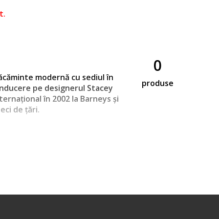
t.
0
răcăminte modernă cu sediul în
produse
onducere pe designerul Stacey
ternațional în 2002 la Barneys și
ci de țări.