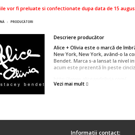
le vor fi preluate si confectionate dupa data de 15 augus
INĂ
PRODUCĂTORI
Descriere producător
Alice + Olivia este o marcă de îmb
New York, New York, având-o la c
Bendet. Marca s-a lansat la nivel in
acum este prezentă în peste cincize
http://www.aliceandolivia.com/
Vezi mai mult
Informatii contact: