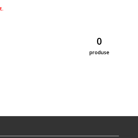
t.
0
produse