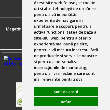
Acest site web folosește cookie-
uri și alte tehnologii de urmărire
pentru a vă îmbunătăți
experiența de navigare în
GDPR
următoarele scopuri:
pentru a
Magazinul nostru respecta 100% prevederile GDPR.
activa funcționalitatea de bază a
site-ului web
,
pentru a oferi o
Informatiile mele personale
experiență mai bună pe site
,
pentru a vă măsura interesul față
de produsele și serviciile noastre
și pentru a personaliza
interacțiunile de marketing
,
pentru a livra reclame care sunt
mai relevante pentru dvs
.
Sunt de acord
Refuz