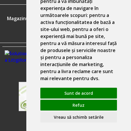
pentru a vă îmbunătăți
experiența de navigare în
GDPR
următoarele scopuri:
pentru a
Magazinul nostru respecta 100% prevederile GDPR.
activa funcționalitatea de bază a
site-ului web
,
pentru a oferi o
Informatiile mele personale
experiență mai bună pe site
,
pentru a vă măsura interesul față
de produsele și serviciile noastre
și pentru a personaliza
interacțiunile de marketing
,
pentru a livra reclame care sunt
mai relevante pentru dvs
.
Sunt de acord
Refuz
Solutie comert electronic Seliton
Vreau să schimb setările