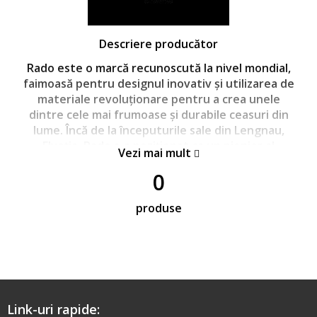
Descriere producător
Rado este o marcă recunoscută la nivel mondial,
faimoasă pentru designul inovativ și utilizarea de
materiale revoluționare pentru a crea unele
dintre cele mai frumoase și durabile ceasuri din
lume. Încă de la începuturile sale din Lengnau,
Elveția, Rado s-a poziționat ca un pionier al
Vezi mai mult
domeniului, iar filosofia mărcii "Dacă ne putem
0
imagina, îl putem crea" este încă adevărată și
astăzi.
produse
http://www.rado.com
Link-uri rapide: