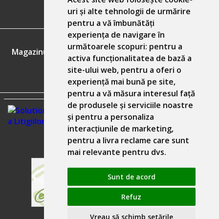
uri și alte tehnologii de urmărire
pentru a vă îmbunătăți
experiența de navigare în
GDPR
următoarele scopuri:
pentru a
Magazinul nostru respecta 100% prevederile GDPR.
activa funcționalitatea de bază a
site-ului web
,
pentru a oferi o
Informatiile mele personale
experiență mai bună pe site
,
pentru a vă măsura interesul față
de produsele și serviciile noastre
și pentru a personaliza
interacțiunile de marketing
,
pentru a livra reclame care sunt
mai relevante pentru dvs
.
Sunt de acord
Refuz
Solutie comert electronic Seliton
Vreau să schimb setările