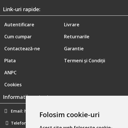
Link-uri rapide:
Autentificare
Livrare
Cum cumpar
Returnarile
Contactează-ne
Garantie
Plata
Termeni și Condiții
ANPC
Cookies
Informatii contact:
Email:
hainecomode@gmail.com
Folosim cookie-uri
Telefon:
0757461160
Acest site web folosește cookie-